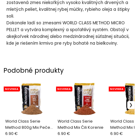
zostavená zmes niekoľkých vysoko kvalitných drvených a
mletých peliet, kvalitnej rybej múčky, rybieho oleja a štipky
soli.
Dokonale ladí so zmesami WORLD CLASS METHOD MICRO
PELLET a vytvára komplexný a spoľahlivý systém. Obstojí v
akejkoľvek národnej alebo medzinárodnej súťažnej situácii,
kde je riešením krmivo pre ryby bohaté na bielkoviny.
Podobné produkty
NOVINKA
NOVINKA
NOVINKA
World Class Serie
World Class Serie
World Class S
Method 800g Mix Pečeň
Method Mix Čili Korenie
Method Mix 8
Ryba
6.90 €
6.90 €
Sladká Kukuri
6.90 €