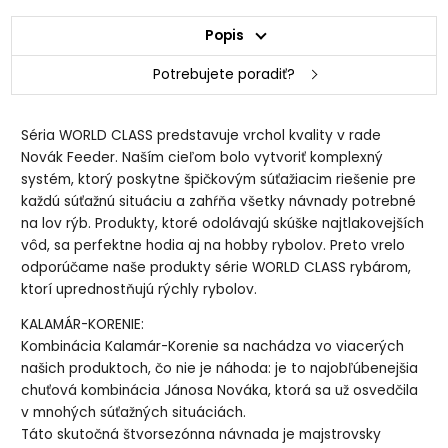
Popis
Potrebujete poradiť?
Séria WORLD CLASS predstavuje vrchol kvality v rade
Novák Feeder. Naším cieľom bolo vytvoriť komplexný
systém, ktorý poskytne špičkovým súťažiacim riešenie pre
každú súťažnú situáciu a zahŕňa všetky návnady potrebné
na lov rýb. Produkty, ktoré odolávajú skúške najtlakovejších
vôd, sa perfektne hodia aj na hobby rybolov. Preto vrelo
odporúčame naše produkty série WORLD CLASS rybárom,
ktorí uprednostňujú rýchly rybolov.
KALAMÁR-KORENIE:
Kombinácia Kalamár-Korenie sa nachádza vo viacerých
našich produktoch, čo nie je náhoda: je to najobľúbenejšia
chuťová kombinácia Jánosa Nováka, ktorá sa už osvedčila
v mnohých súťažných situáciách.
Táto skutočná štvorsezónna návnada je majstrovsky