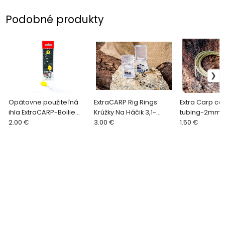
Podobné produkty
Opätovne použiteľná
ExtraCARP Rig Rings
Extra Carp c
ihla ExtraCARP-Boilie
Krúžky Na Háčik 3,1-
tubing-2mm
Needle
2.00 €
3,7mm
3.00 €
1.50 €