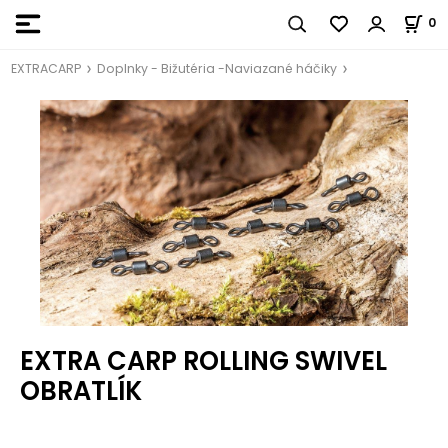
0
EXTRACARP
Doplnky - Bižutéria -Naviazané háčiky
EXTRA CARP ROLLING SWIVEL
OBRATLÍK