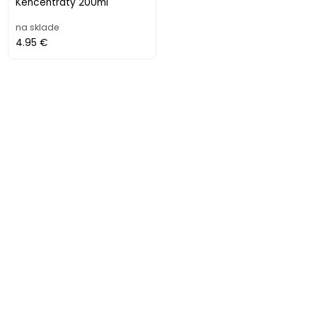
Kencentráty 200ml
na sklade
4.95 €