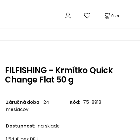
0
ks
FILFISHING - Krmítko Quick
Change Flat 50 g
Záručná doba:
24
Kód:
75-8918
mesiacov
Dostupnosť:
na sklade
1.54
€
bez DPH