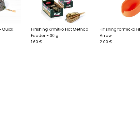
o Quick
Filfishing Krmítko Flat Method
Filfishing formička F
Feeder - 30 g
Arrow
1.60 €
2.00 €