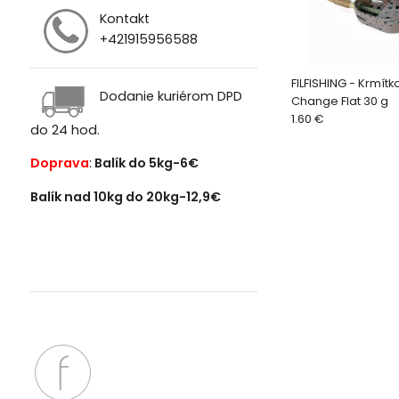
Kontakt
+421915956588
FILFISHING - Krmítk
Dodanie kuriérom DPD
Change Flat 30 g
1.60 €
do 24 hod.
Doprava
:
Balík do 5kg-6€
Balík nad 10kg do 20kg-12,9€