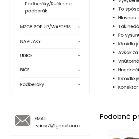
Vyvýšené 
Podberáky/Ručka na
To spôso
podberák
Hlavnou 
Tak nedô
MZCB POP UP/WAFTERS
Po vysunu
NAVIJÁKY
Kŕmidlo j
Avšak za
UDICE
Vnútorná 
Hnedo-či
BIČE
Kŕmidlo 
Podberáky
Konektor
Podobné p
EMAIL
vricsi71@gmail.com