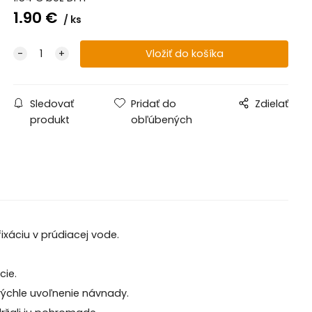
1.90
€
ks
Sledovať
Pridať do
Zdielať
produkt
obľúbených
ixáciu v prúdiacej vode.
cie.
rýchle uvoľnenie návnady.