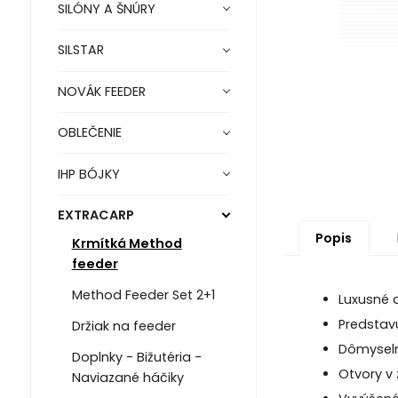
SILÓNY A ŠNÚRY
SILSTAR
NOVÁK FEEDER
OBLEČENIE
IHP BÓJKY
EXTRACARP
Popis
Krmítká Method
feeder
Method Feeder Set 2+1
Luxusné a
Predstav
Držiak na feeder
Dômyselné
Doplnky - Bižutéria -
Otvory v
Naviazané háčiky