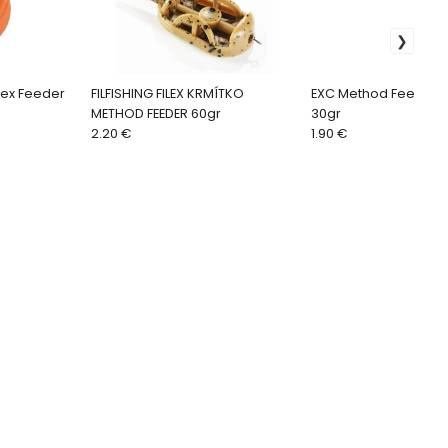
ilex Feeder
FILFISHING FILEX KRMÍTKO
EXC Method Feeder Ko
METHOD FEEDER 60gr
30gr
2.20 €
1.90 €