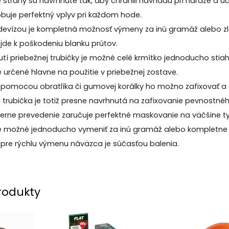
strany sú navrhnuté tak, aby chránili návnadu pri náraze a u
buje perfektný vplyv pri každom hode.
devízou je kompletná možnosť výmeny za inú gramáž alebo zl
jde k poškodeniu blanku prútov.
tí priebežnej trubičky je možné celé krmítko jednoducho stiahn
e určené hlavne na použitie v priebežnej zostave.
 pomocou obratlíka či gumovej korálky ho možno zafixovať a
trubička je totiž presne navrhnutá na zafixovanie pevnostného
erne prevedenie zaručuje perfektné maskovanie na väčšine t
je možné jednoducho vymeniť za inú gramáž alebo kompletne 
 pre rýchlu výmenu náväzca je súčasťou balenia.
rodukty