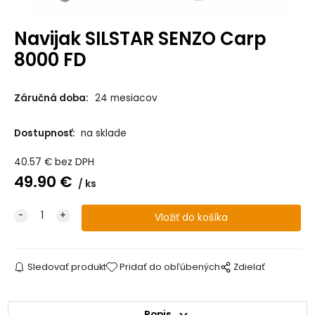
Navijak SILSTAR SENZO Carp
8000 FD
Záručná doba:
24 mesiacov
Dostupnosť:
na sklade
40.57
€
bez DPH
49.90
€
ks
Sledovať produkt
Pridať do obľúbených
Zdielať
Popis