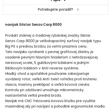
Potrebujete poradiť?
navijak Silstar Senzo Carp 8000
Produkt známej a tradičnej rybárskej značky Silstar.
Senzo Carp 8000 je veľkokapacitný surfový navijak typu
Big Pit s prednou brzdou za veľmi priaznivú cenu.
Telo navijaku vyrobené z pevnej grafitovej zliatiny je
osadené pevným hlavným hriadeľom z nehrdzavejúcej
nerezovej ocele, 5 guličkovými ložiskami a jedným
ihličkovým ložiskom v Anti-reverse systéme.
Hladký chod a spoľahlivé používanie zabezpečuje
vyvážený rotor, veľká Anti-twist roľnička proti krúteniu
vlasca, masívny preklápač a veľká kovová cievka.
Kontrolu pri zdolávaní umožňuje mikrometricky
nastaviteľná veľká predná brzda.
Navijak má CNC frézovanú kovovú kľučku pre využitie
maximálnej sily pri navíjaní a pohodlné ergonomické madlo.