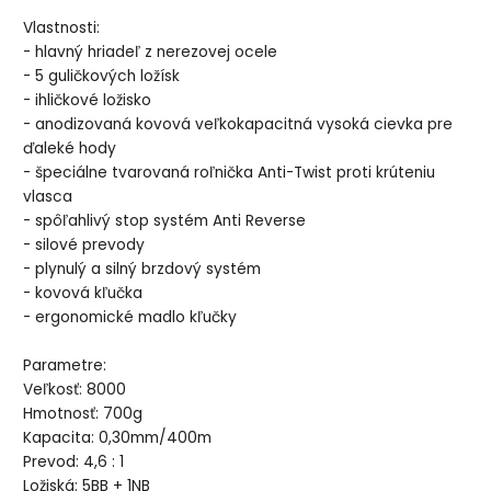
Vlastnosti:
- hlavný hriadeľ z nerezovej ocele
- 5 guličkových ložísk
- ihličkové ložisko
- anodizovaná kovová veľkokapacitná vysoká cievka pre
ďaleké hody
- špeciálne tvarovaná roľnička Anti-Twist proti krúteniu
vlasca
- spôľahlivý stop systém Anti Reverse
- silové prevody
- plynulý a silný brzdový systém
- kovová kľučka
- ergonomické madlo kľučky
Parametre:
Veľkosť: 8000
Hmotnosť: 700g
Kapacita: 0,30mm/400m
Prevod: 4,6 : 1
Ložiská: 5BB + 1NB