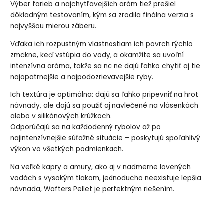
Výber farieb a najchytľavejších aróm tiež prešiel
dôkladným testovaním, kým sa zrodila finálna verzia s
najvyššou mierou záberu.
Vďaka ich rozpustným vlastnostiam ich povrch rýchlo
zmäkne, keď vstúpia do vody, a okamžite sa uvoľní
intenzívna aróma, takže sa na ne dajú ľahko chytiť aj tie
najopatrnejšie a najpodozrievavejšie ryby.
Ich textúra je optimálna: dajú sa ľahko pripevniť na hrot
návnady, ale dajú sa použiť aj navlečené na vlásenkách
alebo v silikónových krúžkoch.
Odporúčajú sa na každodenný rybolov až po
najintenzívnejšie súťažné situácie – poskytujú spoľahlivý
výkon vo všetkých podmienkach.
Na veľké kapry a amury, ako aj v nadmerne lovených
vodách s vysokým tlakom, jednoducho neexistuje lepšia
návnada, Wafters Pellet je perfektným riešením.