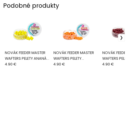
Podobné produkty
NOVÁK FEEDER MASTER
NOVÁK FEEDER MASTER
NOVÁK FEEDER
WAFTERS PELETY ANANÁS
WAFTERS PELETY
WAFTERS PELE
10MM 25G
4.90 €
PARMEZÁN 10MM 25G
4.90 €
KORENIE 10MM
4.90 €