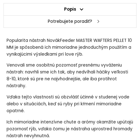
Popis
Potrebujete poradiť?
Popularita nástrah NovákFeeder MASTER WAFTERS PELLET 10
MM je spôsobená ich mimoriadne jednoduchým použitím a
vynikajúcimi výsledkami pri love rýb.
Venovali sme osobitnú pozornosť presnému vyváženiu
nástrah: navrhli sme ich tak, aby nedvíhali háčiky veľkosti
8-10, ktoré sú pre ne najvhodnejšie, ale iba protihrot
nástrahy.
Vďaka tejto vlastnosti sú obzvlášť účinné v studenej vode
alebo v situáciách, keď sú ryby pri kŕmení mimoriadne
opatrné.
Ich mimoriadne intenzívne chute a arómy okamžite upútajú
pozornosť rýb, vďaka čomu je nástraha uprostred hromady
nástrah nevyhnutná.