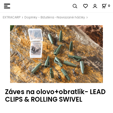
0
EXTRACARP
Doplnky - Bižutéria -Naviazané háčiky
Záves na olovo+obratlík- LEAD
CLIPS & ROLLING SWIVEL