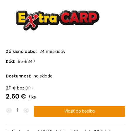
Záručná doba:
24 mesiacov
Kód:
95-8347
Dostupnosť:
na sklade
2.11
€
bez DPH
2.60
€
ks