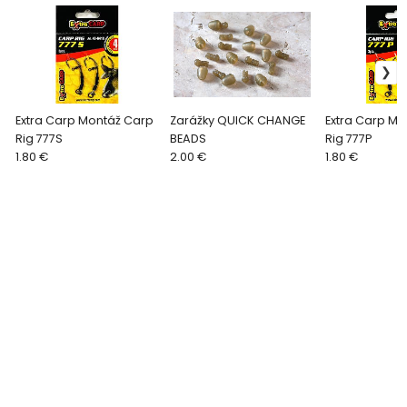
Extra Carp Montáž Carp
Zarážky QUICK CHANGE
Extra Carp Mo
Rig 777S
BEADS
Rig 777P
1.80 €
2.00 €
1.80 €
Vytvorené systémom ClickEshop.sk