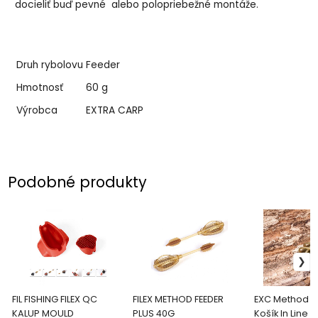
docieliť buď pevné alebo polopriebežné montáže.
Druh rybolovu
Feeder
Hmotnosť
60 g
Výrobca
EXTRA CARP
Podobné produkty
FIL FISHING FILEX QC
FILEX METHOD FEEDER
EXC Method F
KALUP MOULD
PLUS 40G
Košík 