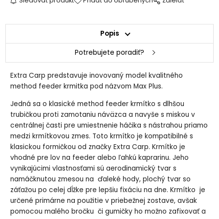
Sledovať produkt
Pridať do obľúbených
Zdielať
Popis
Potrebujete poradiť?
Extra Carp predstavuje inovovaný model kvalitného
method feeder krmitka pod názvom Max Plus.​
Jedná sa o klasické method feeder krmítko s dlhšou
trubičkou proti zamotaniu náväzca a navyše s miskou v
centrálnej časti pre umiestnenie háčika s nástrahou priamo
medzi krmítkovou zmes. Toto krmítko je kompatibilné s
klasickou formičkou od značky Extra Carp. Krmítko je
vhodné pre lov na feeder alebo ľahkú kaprarinu. Jeho
vynikajúcimi vlastnosťami sú aerodinamický tvar s
namáčknutou zmesou na ďaleké hody, plochý tvar so
záťažou po celej dĺžke pre lepšiu fixáciu na dne. Krmítko je
určené primárne na použitie v priebežnej zostave, avšak
pomocou malého bročku či gumičky ho možno zafixovať a