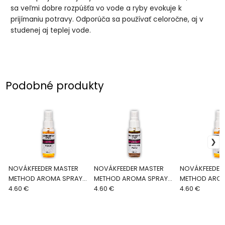
sa veľmi dobre rozpúšťa vo vode a ryby evokuje k
prijímaniu potravy. Odporúča sa používať celoročne, aj v
studenej aj teplej vode.
Podobné produkty
NOVÁKFEEDER MASTER
NOVÁKFEEDER MASTER
NOVÁKFEEDER
METHOD AROMA SPRAY
METHOD AROMA SPRAY
METHOD AROM
Parmezán
4.60 €
Tigrí orech-Kyselina
4.60 €
Mango
4.60 €
maslová