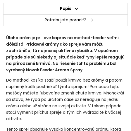
Popis
Potrebujete poradiť?
Úloha aróm je pri love kaprov na method-feeder veľmi
dôležitá. Prídavné arómy ako spreje vám môžu
zachrániť aj tú najmenej aktívnu rybačku. V opačnom
prípade ale sú niekedy aj situácie keď ryby lepšie reagujú
na prirodzené krmivá. Na riešenie tohto problému bol
vyrobený Novak Feeder Aroma Spray.
Do method-košíka stačí použiť krmivo bez arómy a potom
naplnený košík postriekať týmto sprejom! Pomocou tejto
metódy môžete ľubovoľne zmeniť chute krmiva. Mnohokrát
sa stáva, že ryba po určitom čase už nereaguje na jednu
arómu alebo už stráca na svojej aktivite. V takom prípade
stačí vymeniť príchuť spreje a tým ich vydráždite k väčšej
aktivite.
Tento sprej obsahuje vysoko koncentrovanú arómu, ktorá