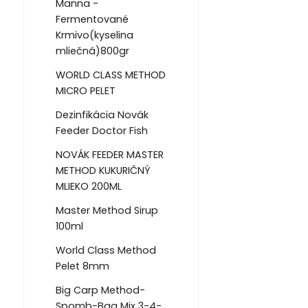
Manna -
Fermentované
Krmivo(kyselina
mliečná)800gr
WORLD CLASS METHOD
MICRO PELET
Dezinfikácia Novák
Feeder Doctor Fish
NOVÁK FEEDER MASTER
METHOD KUKURIČNÝ
MLIEKO 200ML
Master Method Sirup
100ml
World Class Method
Pelet 8mm
Big Carp Method-
Spomb-Bag Mix 3-4-