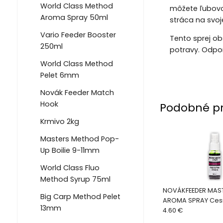
World Class Method
môžete ľubovo
Aroma Spray 50ml
stráca na svoje
Vario Feeder Booster
Tento sprej ob
250ml
potravy. Odpor
World Class Method
Pelet 6mm
Novák Feeder Match
Hook
Podobné p
Krmivo 2kg
Masters Method Pop-
Up Boilie 9-11mm
World Class Fluo
Method Syrup 75ml
NOVÁKFEEDER MAS
Big Carp Method Pelet
AROMA SPRAY Ces
13mm
Čučoriedka
4.60 €