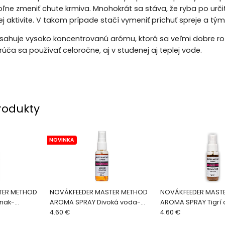
ľne zmeniť chute krmiva. Mnohokrát sa stáva, že ryba po urč
j aktivite. V takom prípade stačí vymeniť príchuť spreje a tým 
sahuje vysoko koncentrovanú arómu, ktorá sa veľmi dobre roz
úča sa používať celoročne, aj v studenej aj teplej vode.
rodukty
NOVINKA
TER METHOD
NOVÁKFEEDER MASTER METHOD
NOVÁKFEEDER MAST
nak-
AROMA SPRAY Divoká voda-
AROMA SPRAY Tigrí 
Parmezán
4.60 €
Kyselina maslová
4.60 €