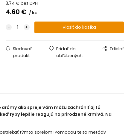
3.74
€
bez DPH
4.60
€
ks
Sledovať
Pridať do
Zdielať
produkt
obľúbených
é arómy ako spreje vám môžu zachrániť aj tú
keď ryby lepšie reagujú na prirodzené krmivá. Na
postriekať týmto sprejom! Pomocou tejto metódy