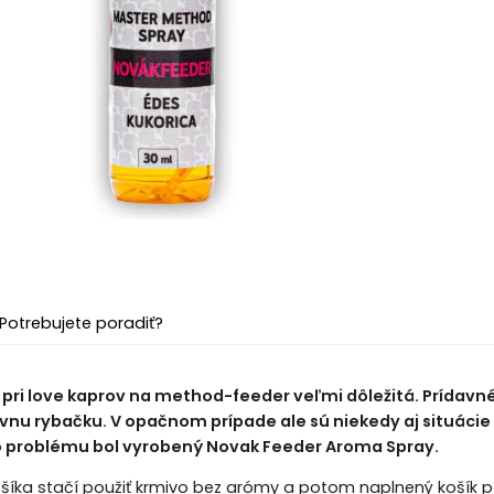
Potrebujete poradiť?
 pri love kaprov na method-feeder veľmi dôležitá. Prídavn
vnu rybačku. V opačnom prípade ale sú niekedy aj situácie 
o problému bol vyrobený Novak Feeder Aroma Spray.
íka stačí použiť krmivo bez arómy a potom naplnený košík 