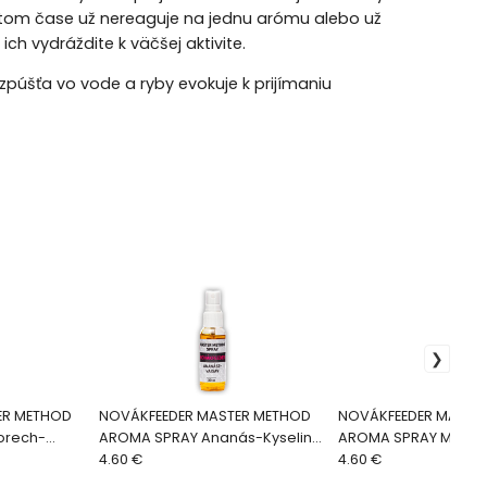
itom čase už nereaguje na jednu arómu alebo už
ich vydráždite k väčšej aktivite.
púšťa vo vode a ryby evokuje k prijímaniu
ER METHOD
NOVÁKFEEDER MASTER METHOD
NOVÁKFEEDER MASTE
orech-
AROMA SPRAY Ananás-Kyselina
AROMA SPRAY Mang
maslová
4.60 €
4.60 €