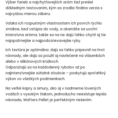
Výber farieb a najchytľavejších aróm tiež prešiel
dôkladným testovaním, kým sa zrodila finálna verzia s
najvyššou mierou záberu.
Vďaka ich rozpustným vlastnostiam ich povrch rýchlo
zmäkne, keď vstúpia do vody, a okamžite sa uvoľní
intenzívna aróma, takže sa na ne dajú ľahko chytiť aj tie
najopatrnejšie a najpodozrievavejšie ryby.
Ich textúra je optimálna: dajú sa ľahko pripevniť na hrot
návnady, ale dajú sa použiť aj navlečené na vlásenkách
alebo v silikónových krúžkoch.
Odporúčajú sa na každodenný rybolov až po
najintenzívnejšie súťažné situácie – poskytujú spoľahlivý
výkon vo všetkých podmienkach.
Na veľké kapry a amury, ako aj v nadmerne lovených
vodách s vysokým tlakom, jednoducho neexistuje lepšia
návnada, Wafters Pellet je perfektným riešením.