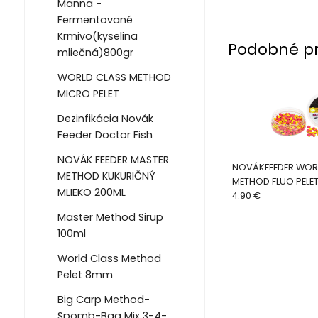
Manna -
Fermentované
Krmivo(kyselina
Podobné p
mliečná)800gr
WORLD CLASS METHOD
MICRO PELET
Dezinfikácia Novák
Feeder Doctor Fish
NOVÁK FEEDER MASTER
NOVÁKFEEDER WOR
METHOD KUKURIČNÝ
METHOD FLUO PEL
MLIEKO 200ML
Škorica-Slivka
4.90 €
Master Method Sirup
100ml
World Class Method
Pelet 8mm
Big Carp Method-
Spomb-Bag Mix 3-4-