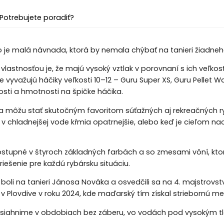
Potrebujete poradiť?
o je malá návnada, ktorá by nemala chýbať na tanieri žiadne
 vlastnosťou je, že majú vysoký vztlak v porovnaní s ich veľko
vyvažujú háčiky veľkosti 10–12 – Guru Super XS, Guru Pellet
sti a hmotnosti na špičke háčika.
môžu stať skutočným favoritom súťažných aj rekreačných rybá
a v chladnejšej vode kŕmia opatrnejšie, alebo keď je cieľom n
stupné v štyroch základných farbách a so zmesami vôní, kto
riešenie pre každú rybársku situáciu.
boli na tanieri Jánosa Nováka a osvedčili sa na 4. majstrov
i v Plovdive v roku 2024, kde maďarský tím získal striebornú me
 siahnime v obdobiach bez záberu, vo vodách pod vysokým tl