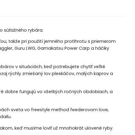
ho súťažného rybára.
sťou, takže pri použití jemného protihrotu s priemerom
 Waggler, Guru LWG, Gamakatsu Power Carp a háčiky
rov v situáciách, keď potrebujete chytiť veľké
aozaj rýchly zmiešaný lov pleskáčov, malých kaprov a
ré dobre fungujú vo všetkých ročných obdobiach, a
stvách sveta vo freestyle method feederovom love,
dailu.
akom, keď musíme loviť už mnohokrát ulovené ryby.