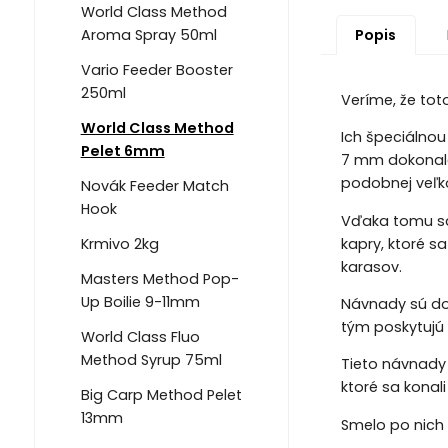
World Class Method
Popis
Aroma Spray 50ml
Vario Feeder Booster
250ml
Veríme, že tot
World Class Method
Ich špeciálnou
Pelet 6mm
7 mm dokonale 
podobnej veľko
Novák Feeder Match
Hook
Vďaka tomu sa 
kapry, ktoré s
Krmivo 2kg
karasov.
Masters Method Pop-
Up Boilie 9-11mm
Návnady sú do
tým poskytujú 
World Class Fluo
Method Syrup 75ml
Tieto návnady 
ktoré sa konal
Big Carp Method Pelet
13mm
Smelo po nich