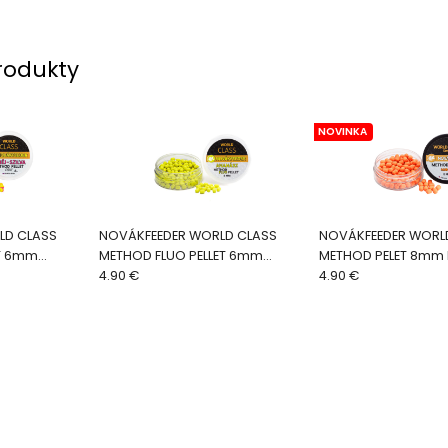
rodukty
NOVINKA
LD CLASS
NOVÁKFEEDER WORLD CLASS
NOVÁKFEEDER WORL
ET 6mm
METHOD FLUO PELLET 6mm
METHOD PELET 8mm
Ananás
4.90 €
4.90 €