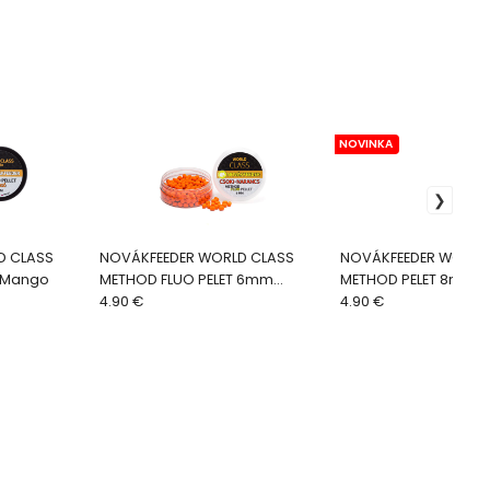
NOVINKA
D CLASS
NOVÁKFEEDER WORLD CLASS
NOVÁKFEEDER WORLD
 Mango
METHOD FLUO PELET 6mm
METHOD PELET 8mm Ti
Čokoláda-Pomaranč
4.90 €
4.90 €