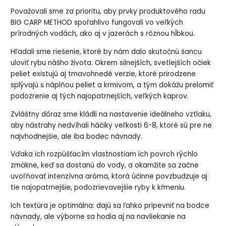
Považovali sme za prioritu, aby prvky produktového radu
BIG CARP METHOD spoľahlivo fungovali vo veľkých
prírodných vodách, ako aj v jazerách s rôznou hĺbkou.
Hľadali sme riešenie, ktoré by nám dalo skutočnú šancu
uloviť rybu nášho života. Okrem silnejších, svetlejších očiek
peliet existujú aj tmavohnedé verzie, ktoré prirodzene
splývajú s náplňou peliet a krmivom, a tým dokážu prelomiť
podozrenie aj tých najopatrnejších, veľkých kaprov.
Zvláštny dôraz sme kládli na nastavenie ideálneho vztlaku,
aby nástrahy nedvíhali háčiky veľkosti 6-8, ktoré sú pre ne
najvhodnejšie, ale iba bodec návnady.
Vďaka ich rozpúšťacím vlastnostiam ich povrch rýchlo
zmäkne, keď sa dostanú do vody, a okamžite sa začne
uvoľňovať intenzívna aróma, ktorá účinne povzbudzuje aj
tie najopatrnejšie, podozrievavejšie ryby k kŕmeniu.
Ich textúra je optimálna: dajú sa ľahko pripevniť na bodce
návnady, ale výborne sa hodia aj na navliekanie na