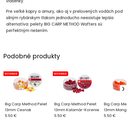
vlásenky.
Pre veľké kapry a amury, ako aj v prelovených vodách pod
silným rybárskym tlakom jednoducho neexistuje lepšia
alternatíva: pelety BIG CARP METHOD Wafters sú
perfektným riešením.
Podobné produkty
NOVINKA
NOVINKA
Big Carp Method Pelet
Big Carp Method Pelet
Big Carp Meth
13mm Cesnak
13mm Kalamár-Korenie
13mm Mango-
5.50 €
5.50 €
5.50 €