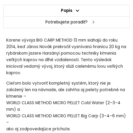
Popis
Potrebujete poradiť?
Korene vývoja BIG CARP METHOD 13 mm siahajú do roku
2014, keď János Novák prekročil vysnívanú hranicu 20 kg na
rybárskom jazere Harsányi pomocou techniky kŕmenia
veľkých kaprov na dlhé vzdialenosti. Tento výsledok
inicioval vedomý vývoj, ktorý slúži cielenému lovu veľkých
kaprov.
Cieľom bolo vytvoriť kompletný systém, ktorý nie je
založený len na návnade, ale zahŕňa aj pelety potrebné na
kŕmenie –
WORLD CLASS METHOD MICRO PELLET Cold Water (2–3–4
mm) a
WORLD CLASS METHOD MICRO PELLET Big Carp (3–4–6 mm)
–
ako aj zodpovedajúce príchute.