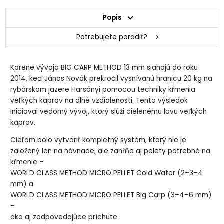
Popis
Potrebujete poradiť?
Korene vývoja BIG CARP METHOD 13 mm siahajú do roku
2014, keď János Novák prekročil vysnívanú hranicu 20 kg na
rybárskom jazere Harsányi pomocou techniky kŕmenia
veľkých kaprov na dlhé vzdialenosti. Tento výsledok
inicioval vedomý vývoj, ktorý slúži cielenému lovu veľkých
kaprov.
Cieľom bolo vytvoriť kompletný systém, ktorý nie je
založený len na návnade, ale zahŕňa aj pelety potrebné na
kŕmenie –
WORLD CLASS METHOD MICRO PELLET Cold Water (2–3–4
mm) a
WORLD CLASS METHOD MICRO PELLET Big Carp (3–4–6 mm)
–
ako aj zodpovedajúce príchute.