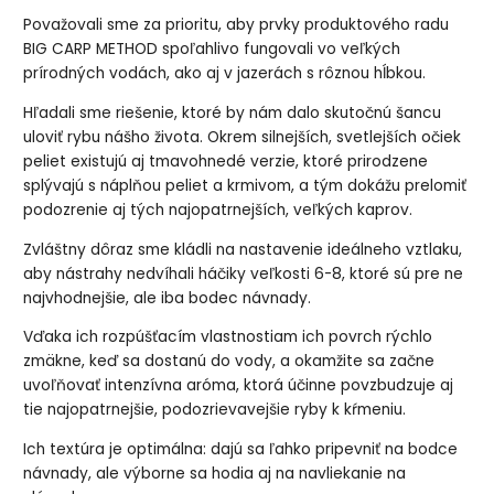
Považovali sme za prioritu, aby prvky produktového radu
BIG CARP METHOD spoľahlivo fungovali vo veľkých
prírodných vodách, ako aj v jazerách s rôznou hĺbkou.
Hľadali sme riešenie, ktoré by nám dalo skutočnú šancu
uloviť rybu nášho života. Okrem silnejších, svetlejších očiek
peliet existujú aj tmavohnedé verzie, ktoré prirodzene
splývajú s náplňou peliet a krmivom, a tým dokážu prelomiť
podozrenie aj tých najopatrnejších, veľkých kaprov.
Zvláštny dôraz sme kládli na nastavenie ideálneho vztlaku,
aby nástrahy nedvíhali háčiky veľkosti 6-8, ktoré sú pre ne
najvhodnejšie, ale iba bodec návnady.
Vďaka ich rozpúšťacím vlastnostiam ich povrch rýchlo
zmäkne, keď sa dostanú do vody, a okamžite sa začne
uvoľňovať intenzívna aróma, ktorá účinne povzbudzuje aj
tie najopatrnejšie, podozrievavejšie ryby k kŕmeniu.
Ich textúra je optimálna: dajú sa ľahko pripevniť na bodce
návnady, ale výborne sa hodia aj na navliekanie na