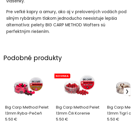
vlásenky.
Pre veľké kapry a amury, ako aj v prelovených vodách pod
silným rybárskym tlakom jednoducho neexistuje lepšia
alternatíva: pelety BIG CARP METHOD Wafters sú
perfektným riešením.
Podobné produkty
NOVINKA
Big Carp Method Pelet
Big Carp Method Pelet
Big Carp Meth
13mm Ryba-Pečeň
13mm Čili Korenie
13mm Tigrí or
5.50 €
5.50 €
Kyselina mas
5.50 €