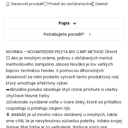
Sledovať produkt
Pridať do obľúbených
Zdielať
Popis
Potrebujete poradiť?
NOVINKA – NOVAKFEEDER PELETA BIG CARP METHOD 13mm❗️
💥 Ako je mnohým známe, jednou z obľúbených metód
methodového šampióna Jánosa Nováka je lov veľkých
kaprov technikou feeder. S pomocou dlhoročných
skúseností sa nám podarilo vytvoriť tento produktový rad,
ktorý umožňuje efektívny výber.
➡️Aktuálna ponuka obsahuje štyri rôzne príchute a všetky
chytľavé hlavné farby.
⚖️Dokonale vyvážené vafle v tvare činky, ktoré sa príťažlivo
rozpúšťajú a priťahujú záujem rýb.
🍍 ANANÁS je už mnoho rokov obľúbený u mnohých, takže
sme cítili, že je nevyhnutnou súčasťou paletky. Vďaka svojej
žiarivej žltej farbe je to veľkolepé, žiaduce sústo pre