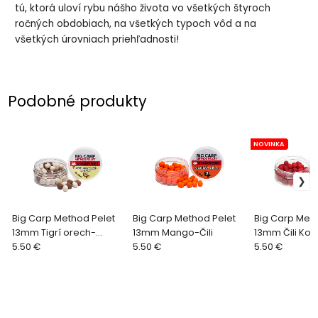
tú, ktorá uloví rybu nášho života vo všetkých štyroch
ročných obdobiach, na všetkých typoch vôd a na
všetkých úrovniach priehľadnosti!
Podobné produkty
NOVINKA
Big Carp Method Pelet
Big Carp Method Pelet
Big Carp Meth
13mm Tigrí orech-
13mm Mango-Čili
13mm Čili Kor
Kyselina maslová
5.50 €
5.50 €
5.50 €