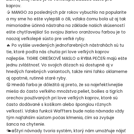
kaprov.
🥭 MANGO za posledných pár rokov vybuchlo na popularite
a my sme ho ešte vylepšili o čili, vďaka čomu bola už aj tak
mimoriadne účinná nástraha na základe našich skúseností
ešte chytľavejšia! So svojou žiarivo oranžovou farbou je to
naozaj veľkolepé sústo pre veľké ryby.
🔥 Po vyššie uvedených jednofarebných nástrahách sú tu
tie, ktoré podľa nás chutia pri love veľkých kaprov
najlepšie. TIGRIE ORIEŠKOVÉ MASLO a RYBIA PEČEŇ majú ešte
jednu zvláštnosť. Vo svojich dózach sú dostupné aj v
hnedých farebných variantoch, takže nimi ľahko oklameme
aj opatrné, rutinné staré ryby.
🤤 Hnedá farba je dôležitá aj preto, že sa najefektívnejšie
mieša do často veľkého množstva peliet, boilies a tigrích
orechov používaných pri love veľkých kaprov, ktoré sú
často dodávané s košíkom alebo špongiou rôznych
veľkostí. Vďaka funkcii Waffters bude naša návnada vždy
tým najľahším sústom počas kŕmenia, čím sa zvyšuje
šanca na chytenie.
🌤❄️Štyri návnady tvoria systém, ktorý nám umožňuje nájsť